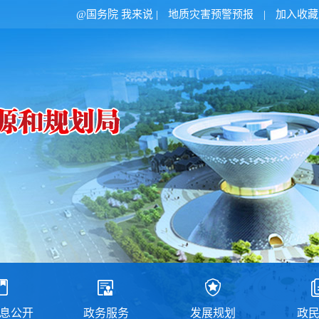
@国务院 我来说
|
地质灾害预警预报
|
加入收藏
息公开
政务服务
发展规划
政