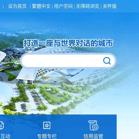
|
设为首页
|
繁體中文
|
用户空间
|
无障碍浏览
|
关怀版
民互动
专题专栏
信用监管