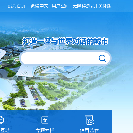
|
设为首页
|
繁體中文
|
用户空间
|
无障碍浏览
|
关怀版
民互动
专题专栏
信用监管