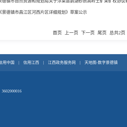
景德镇市自然资源和规划局关于浮梁县鹅湖砂质高岭土矿采矿权协议
《景德镇市昌江区河西片区详细规划》草案公示
首页
上一页
下一页
尾页
总共2页
信用中国
|
信用江西
|
江西政务服务网
|
天地图-数字景德镇
02000016