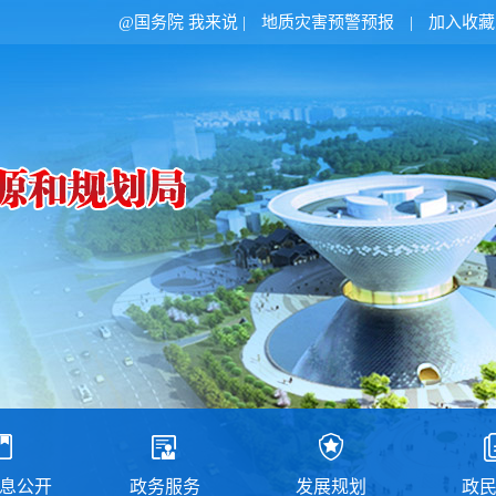
@国务院 我来说
|
地质灾害预警预报
|
加入收藏
息公开
政务服务
发展规划
政