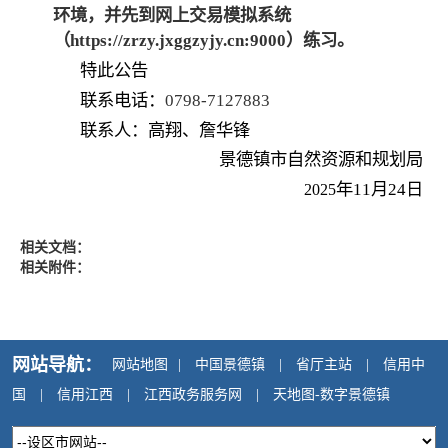
环境，并先到网上交易模拟系统
（
https://zrzy.jxggzyjy.cn:9000
）练习。
特此公告
联系电话：
0798-7127883
联系人：高翔、詹华锋
景德镇市自然资源和规划局
年
11
月
24
日
2025
相关文档：
相关附件：
网站导航：
网站地图
|
中国景德镇
|
省厅主站
|
信用中
国
|
信用江西
|
江西政务服务网
|
天地图-数字景德镇