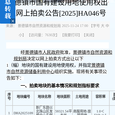
景德镇市国有建设用地使用权出
让网上拍卖公告[2025]HA046号
来源： 景德镇市自然资源和规划局 2025-11-24 17:00
【字号
大
中
小
】 【
访问量：
7630次
】 【
我要打印
】【
关闭
】
经
景德镇市人民政府
批准，
景德镇市自然资源和
规划局
决定以网上拍卖方式出让以下
（幅）地块的国有建设用地使用权，并指定
景德镇
1
市自然资源储备利用中心
组织实施。现将有关事项公
告如下：
一、拍卖地块的基本情况和规划指标要求
序
地块编号
地块名称
地块面积
土地用途
容积率
号
(
新厂东路以
北珠山区发
59321.54
平
商服用地
-
旅
1.0
＜
1
DHA2025109