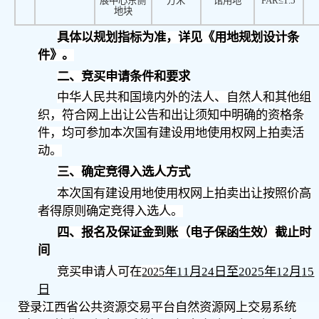
展中心东侧
方米
馆用地
FAR≤1.5
地块
具体以规划指标为准，详见《用地规划设计条
件》。
二、竞买申请条件和要求
中华人民共和国境内外的法人、自然人和其他组
织，符合网上出让公告和出让须知中明确的资格条
件，均可参加本次国有建设用地使用权网上拍卖活
动。
三、确定竞得入选人方式
本次国有建设用地使用权网上拍卖出让按照价高
者得原则确定竞得入选人。
四、报名及保证金到账（电子保函生效）截止时
间
竞买申请人可在
年
11
月
24
日至
2025
年
12
月
15
2025
日
登录江西省公共资源交易平台自然资源网上交易系统