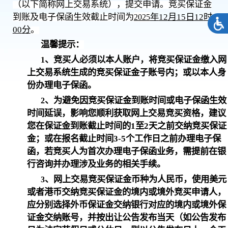
（以下简称网上交易系统），提交申请。竞买保证金
到账及电子保函生效截止时间为
年
12
月
15
日
12
时
2025
00
分
。
温馨提示：
、竞买人必须以本人账户，将竞买保证金缴入网
1
上交易系统生成的竞买保证金子账号内；或以本人身
份办理电子保函。
、为避免因竞买保证金到账时间或电子保函生效
2
时间延误，影响您顺利获取网上交易竞买资格，建议
您在保证金到账截止时间的
1
至
2
天之前交纳竞买保证
金；或在报名截止时间
3-5
个工作日之前办理电子保
函，若竞买人为首次办理电子保函业务，需提前在银
行咨询并办理涉及业务的相关手续。
、网上交易竞买保证金币种为人民币，使用美元
3
或者港币交纳竞买保证金的境内或境外竞买申请人，
应分别选择外币保证金交纳银行对应的境内或境外保
证金交纳账号，并按出让公告发布当天（如公告发布