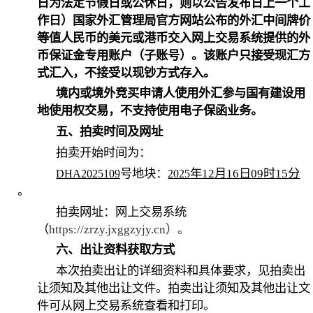
日为法定节假日或公休日，则以公告发布日上一个工
作日）国家外汇管理局官方网站公布的外汇中间牌价
等值人民币的美元或港币交入网上交易系统提供的外
币保证金专用账户（子账号）。该账户只接受现汇方
式汇入，不接受以现钞方式存入。
境内或境外竞买申请人使用外汇参与国有建设用
地使用权交易，不支持使用电子保函业务。
五、拍卖时间及网址
拍卖开始时间为：
号地块：
年
12
月
16
日
09
时
15
分
DHA2025109
2025
。
拍卖网址：网上交易系统
（
https://zrzy.jxggzyjy.cn
）。
六、出让资料获取方式
本次拍卖出让的详细资料和具体要求，见拍卖出
让须知及其他出让文件。拍卖出让须知及其他出让文
件可从网上交易系统查看和打印。