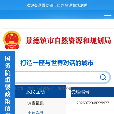
欢迎登录景德镇市自然资源和规划局
当前位置：
首页
>
政民互动
>
来信选登
政民互动
受理编号
调查征集
2026072948229923
来信选登