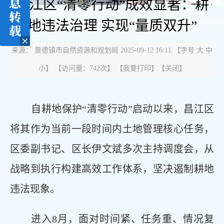
昌江区“清零行动”成效显著：耕
地违法治理 实现“量质双升”
来源： 景德镇市自然资源和规划局 2025-09-12 16:11
【字号
大
中
小
】 【
访问量：
742次
】 【
我要打印
】【
关闭
】
自耕地保护“清零行动”启动以来，昌江区
将其作为当前一段时间内土地管理核心任务，
区委副书记、区长伊文斌多次主持调度会，从
战略到执行构建高效工作体系，坚决遏制耕地
违法现象。
进入8月，面对时间紧、任务重、情况复