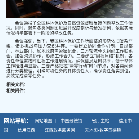
会议通报了
全区耕地保护及自然资源督察反馈问题整改工作情
况，
同时，聚焦各类问题图斑展开深度剖析与精准研判，依据实际
情况科学部署下一阶段的整改任务。
会议强调，当下，我区耕地保护工作所面临的形势依旧复杂严
峻，诸多挑战与压力交织并存。一要建立协同合作机制，自规部
门、林业部门、属地政府需紧密配合，三方轮流牵头组织工作联系
会，加强沟通协作，形成工作合力。二要建立“周报月结”机制，各
责任单位需按时汇报工作进展情况，确保信息及时共享，便于整体
工作推进与监督。三要严格把控“清零行动”时间节点，对各类问题
进行分类梳理，明确每项任务的具体责任人，确保责任落实到位，
高效完成清零任务 。
相关文档：
相关附件：
网站导航：
网站地图
|
中国景德镇
|
省厅主站
|
信用中
国
|
信用江西
|
江西政务服务网
|
天地图-数字景德镇