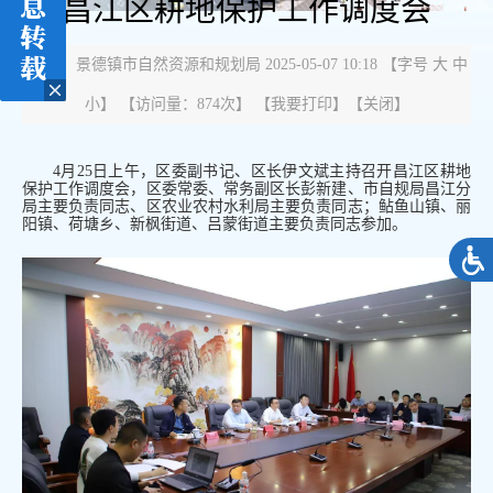
昌江区耕地保护工作调度会
来源： 景德镇市自然资源和规划局 2025-05-07 10:18
【字号
大
中
小
】 【
访问量：
874次
】 【
我要打印
】【
关闭
】
4
月
25
日上午，区委副书记、区长伊文斌主持召开昌江区耕地
保护工作调度会，区委常委、常务副区长彭新建、市自规局昌江分
局主要负责同志、区农业农村水利局主要负责同志；鲇鱼山镇、丽
阳镇、荷塘乡、新枫街道、吕蒙街道主要负责同志参加。