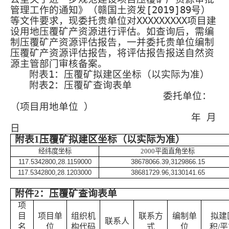
管理工作的通知》（赣国土资发
[2019]89
号）
等文件要求，现委托贵单位对
XXXXXXXXX
项目建
设用地压覆矿产资源进行评估。如查询后，需编
制压覆矿产资源评估报告，一并委托贵单位编制
压覆矿产资源评估报告，将评估报告报送自然资
源主管部门审核备案。
附表
1
：压覆矿拟建区坐标（以实际为准）
附表
2
：压覆矿查询表单
委托单位：
（项目用地单位 ）
年 月
日
附表
1
压覆矿拟建区坐标（以实际为准）
经纬度坐标
2000
平面直角坐标
117.5342800,28.1159000
38678066.39,3129866.15
117.5342800,28.1203000
38681729.96,3130141.65
附件
2
：
压覆矿查询表单
项
目
项目单
组织机
联系方
编制单
拟建
联系人
名
位
构代码
式
位
积
/
平