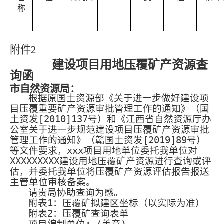
称
附件
2
建设项目用地压覆矿产资源查
询函
市自然资源局：
根据原国土资源部《关于进一步做好建设项
目压覆重要矿产资源审批管理工作的通知》（国
土资发
[2010]137
号）和《江西省自然资源厅办
公室关于进一步规范建设项目压覆矿产资源审批
管理工作的通知》（赣国土资发
[2019]89
号）
等文件要求，
xxx
项目用地单位委托我单位对
XXXXXXXXX
建设用地压覆矿产资源进行查询或评
估，并委托我单位将压覆矿产资源评估报告报送
主管单位审核备案。
请贵局协助查询为感。
附表
1
：压覆矿拟建区坐标（以实际为准）
附表
2
：压覆矿查询表单