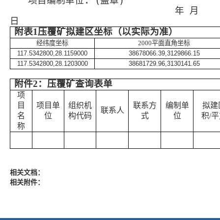
项目编制单位
: (
盖章
)
年 月
日
附表
1
压覆矿拟建区坐标（以实际为准）
经纬度坐标
2000
平面直角坐标
117.5342800,28.1159000
38678066.39,3129866.15
117.5342800,28.1203000
38681729.96,3130141.65
附件
2
：
压覆矿查询表单
项
目
项目单
组织机
联系方
编制单
拟建
联系人
名
位
构代码
式
位
积
/
平
称
相关文档：
相关附件：