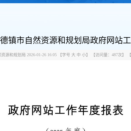
度景德镇市自然资源和规划局政府网站
规划局 2026-01-26 16:05
【字号
大
中
小
】 【
访问量：
487次
】 