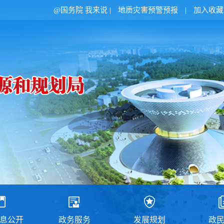
@国务院 我来说
|
地质灾害预警预报
|
加入收藏
息公开
政务服务
发展规划
政