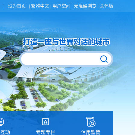
|
设为首页
|
繁體中文
|
用户空间
|
无障碍浏览
|
关怀版
民互动
专题专栏
信用监管