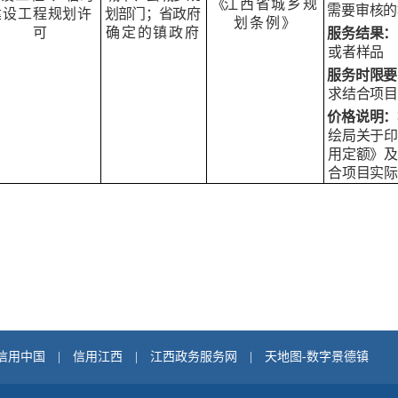
《
江
西省城乡规
需要审核的
建设工程规
划
许
划部门；省政
府
划条例
》
可
确定的镇政府
服务结果：
或者样品
服务时限要
求结合项目
价格
说明：
绘局关于印
用定额》及
合项目实际
信用中国
|
信用江西
|
江西政务服务网
|
天地图-数字景德镇