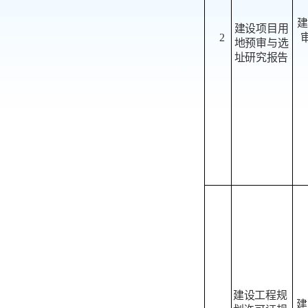
建
建
设项目用
2
审
地预审与选
址研究报
告
建
设工程规
建