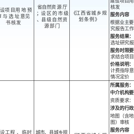
建设项目用
核发
省自
然
资 源 厅
设项 目
用 地 预
《
江
西省城乡规
；设 区 的 市 级
服务内容
 与 选 址 意
见
划条例
》
、
县
级自然资
根据业主要
书核
发
源部门
究报告工作
服务结果：
选址研究报
服务时限要
求结合项目
价格
说明：
计费指导意
情况定价
所属服务：
中介机构要
资质要求：
涉及的行政
地图（含地
图）审核
服务内容
设工程 、临时
城
市、县城乡规