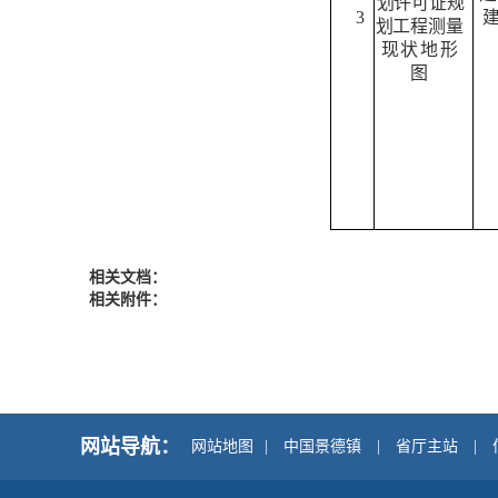
划许可证规
3
划工程
测
量
现状地形
图
相关文档：
相关附件：
网站导航：
网站地图
|
中国景德镇
|
省厅主站
|