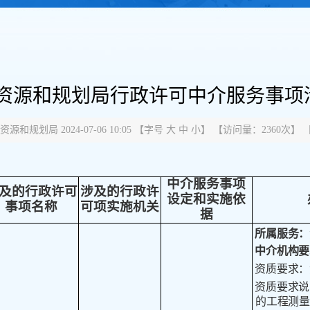
源和规划局行政许可中介服务事项清单
规划局 2024-07-06 10:05
【字号
大
中
小
】 【
访问量：
2360次
】 
中介服务事项
及的行政许可
涉及的行政许
设定和实施依
事项名称
可项实施机关
据
所属服务：
中介机构要
资质要求：
资质要求说
的工程测量