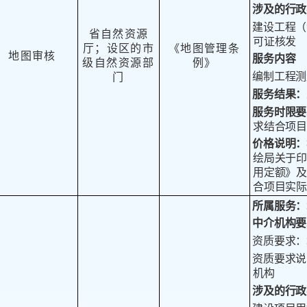
涉及的行政
建设工程（
省
自然资源
可证核发
厅；设区的市
《地图管理条
地
图审核
服务内容
级自
然
资源部
例》
编制工程测
门
服务结果：
服务时限要
求结合项目
价格
说明：
绘局关于印
用定额》及
合项目实际
所属服务：
中介机构要
资质要求：
资质要求说
机构
涉及的行政