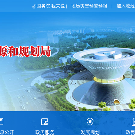
@国务院 我来说
|
地质灾害预警预报
|
加入收藏
息公开
政务服务
发展规划
政