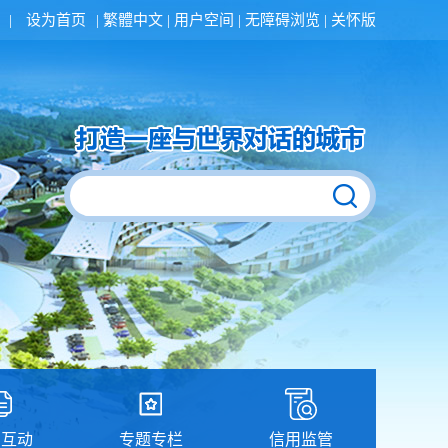
|
设为首页
|
繁體中文
|
用户空间
|
无障碍浏览
|
关怀版
民互动
专题专栏
信用监管