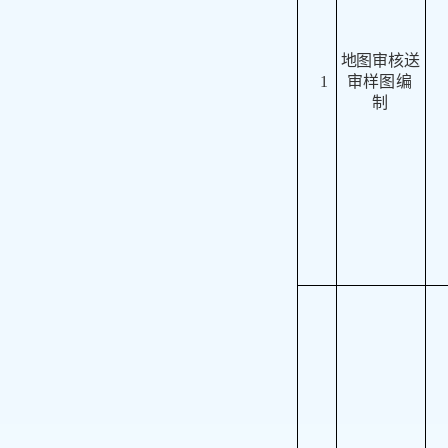
地图审核送
1
审
样
图编
制